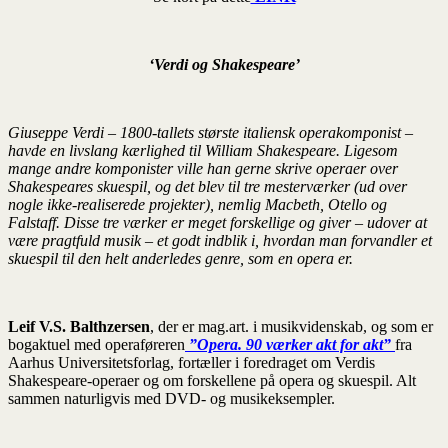
‘Verdi og Shakespeare’
Giuseppe Verdi – 1800-tallets største italiensk operakomponist –
havde en livslang kærlighed til William Shakespeare. Ligesom
mange andre komponister ville han gerne skrive operaer over
Shakespeares skuespil, og det blev til tre mesterværker (ud over
nogle ikke-realiserede projekter), nemlig Macbeth, Otello og
Falstaff. Disse tre værker er meget forskellige og giver – udover at
være pragtfuld musik – et godt indblik i, hvordan man forvandler et
skuespil til den helt anderledes genre, som en opera er.
Leif V.S. Balthzersen
, der er mag.art. i musikvidenskab, og som er
bogaktuel med operaføreren
”Opera. 90 værker akt for akt”
fra
Aarhus Universitetsforlag, fortæller i foredraget om Verdis
Shakespeare-operaer og om forskellene på opera og skuespil. Alt
sammen naturligvis med DVD- og musikeksempler.