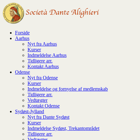
↓
Hop
til
hovedindhold
Forside
Aarhus
Nyt fra Aarhus
Kurser
Indmeldelse Aarhus
Tidligere arr.
Kontakt Aarhus
Odense
Nyt fra Odense
Kurser
Indmeldelse og fornyelse af medlemskab
Tidligere arr.
Vedtægter
Kontakt Odense
Sydøst-Jylland
Nyt fra Dante Sydøst
Kurser
Indmeldelse Sydøst, Trekantområdet
Tidligere arr.
Vedtægter