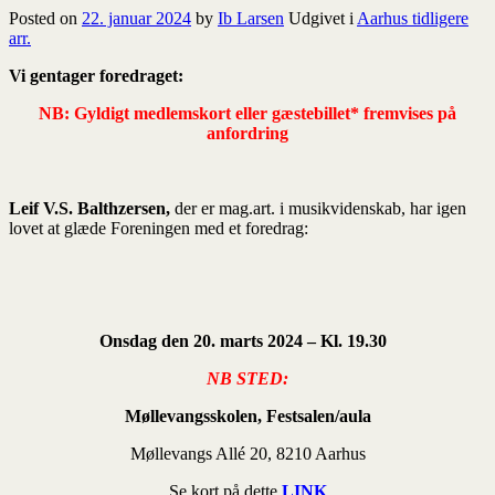
Posted on
22. januar 2024
by
Ib Larsen
Udgivet i
Aarhus tidligere
arr.
Vi gentager foredraget:
NB: Gyldigt medlemskort eller gæstebillet* fremvises på
anfordring
Leif V.S. Balthzersen,
der er mag.art. i musikvidenskab, har igen
lovet at glæde Foreningen med et foredrag:
Onsdag den 20. marts 2024 – Kl. 19.30
NB STED:
Møllevangsskolen, Festsalen/aula
Møllevangs Allé 20, 8210 Aarhus
Se kort på dette
LINK