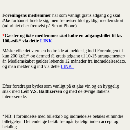
Foreningens medlemmer
har som vanligt gratis adgang og skal
ikke
forhåndstilmelde sig, men fremviser blot gyldigt medlemskort
(udprintet eller fremvist på Smart Phone).
*
Gæster og
ikke-
medlemmer
skal
købe en adgangsbillet til
kr.
100,-/stk* via dette
LINK
Måske ville det være en bedre idé at melde sig ind i Foreningen til
kun 200 kr/år* og dermed få gratis adgang til 10-15 arrangementer/
år. Medlemskabet gælder løbende 12 måneder fra indmeldelsesdato,
og man melder sig ind via dette
LINK
Efter foredraget bydes som vanligt på et glas vin og en hyggelig
snak med
Leif V.S. Balthzersen
og med de øvrige Italiens-
interesserede.
*NB: I forbindelse med billetkøb og indmeldelse betales et mindre
billetgebyr. Det endelige beløb fremgår tydeligt inden accept og
betaling.