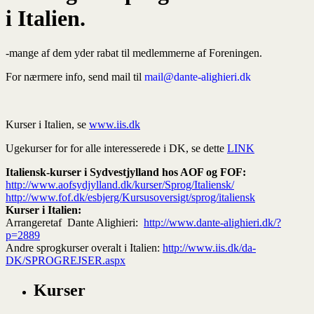
i Italien.
-mange af dem yder rabat til medlemmerne af Foreningen.
For nærmere info, send mail til
mail@dante-alighieri.dk
Kurser i Italien, se
www.iis.dk
Ugekurser for for alle interesserede i DK, se dette
LINK
Italiensk-kurser i Sydvestjylland hos AOF og FOF:
http://www.aofsydjylland.dk/kurser/Sprog/Italiensk/
http://www.fof.dk/esbjerg/Kursusoversigt/sprog/italiensk
Kurser i Italien:
Arrangeretaf Dante Alighieri:
http://www.dante-alighieri.dk/?
p=2889
Andre sprogkurser overalt i Italien:
http://www.iis.dk/da-
DK/SPROGREJSER.aspx
Kurser