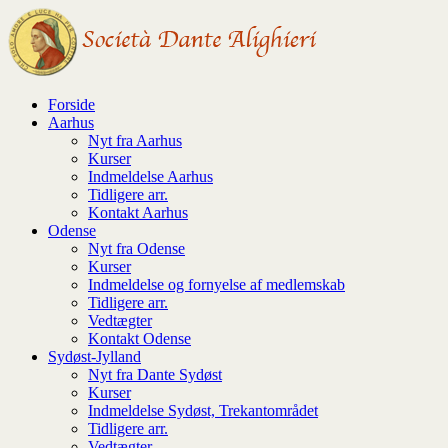
↓
Hop
til
hovedindhold
Forside
Aarhus
Nyt fra Aarhus
Kurser
Indmeldelse Aarhus
Tidligere arr.
Kontakt Aarhus
Odense
Nyt fra Odense
Kurser
Indmeldelse og fornyelse af medlemskab
Tidligere arr.
Vedtægter
Kontakt Odense
Sydøst-Jylland
Nyt fra Dante Sydøst
Kurser
Indmeldelse Sydøst, Trekantområdet
Tidligere arr.
Vedtægter