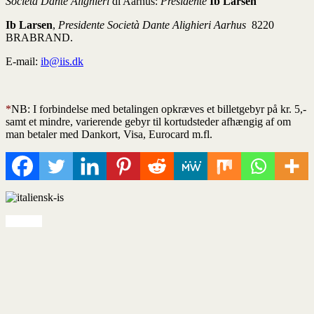
Società Dante Alighieri
di Aarhus:
Presidente
Ib Larsen
Ib Larsen
,
Presidente Società Dante Alighieri Aarhus
8220
BRABRAND.
E-mail:
ib@iis.dk
*
NB: I forbindelse med betalingen opkræves et billetgebyr på kr. 5,-
samt et mindre, varierende gebyr til kortudsteder afhængig af om
man betaler med Dankort, Visa, Eurocard m.fl.