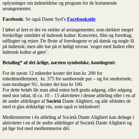
oplysninger om indmeldelse og program for de kommende
arrangementer.
Facebook
: Se også Dante Syd’s
Facebookside
I løbet af året er der en række af arrangementer, som dækker meget
forskellige områder af italiensk kultur: Koncerter, film og foredrag,
udflugter og rejser. De fleste af foredragene er på dansk og nogle få
på italiensk; men alle har på et lødigt niveau ’noget med Italien eller
italiensk kultur at gøre´.
Betaling* af det årlige, næsten symbolske, kontingent:
For de næste 12 måneder koster det kun kr. 200 for
enkeltmedlemmer, kr. 375 for samboende par – og for studerende,
som modtager SU, koster det kun kr 100.
For dette beløb får man altså enten helt gratis adgang, eller adgang
med stor rabat, til ca. 10 – 15 aktiviteter i denne afdeling eller i en af
de andre afdelinger af
Società
Dante Alighieri, og alle afsluttes de
med et glas drikkeligt vin, som også er inkluderet!
Medlemmerne i én afdeling af Società Dante Alighieri kan deltage i
aktiviteter i en af de andre afdelinger af Società Dante Alighieri og
på lige fod med medlemmerne dér.