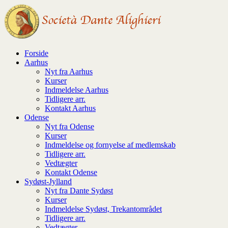
↓
Hop
til
hovedindhold
Forside
Aarhus
Nyt fra Aarhus
Kurser
Indmeldelse Aarhus
Tidligere arr.
Kontakt Aarhus
Odense
Nyt fra Odense
Kurser
Indmeldelse og fornyelse af medlemskab
Tidligere arr.
Vedtægter
Kontakt Odense
Sydøst-Jylland
Nyt fra Dante Sydøst
Kurser
Indmeldelse Sydøst, Trekantområdet
Tidligere arr.
Vedtægter